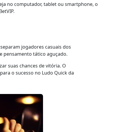
Seja no computador, tablet ou smartphone, o
BetVIP.
 separam jogadores casuais dos
 e pensamento tático aguçado.
ar suas chances de vitória. O
 para o sucesso no Ludo Quick da