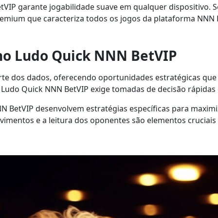
tVIP garante jogabilidade suave em qualquer dispositivo. 
emium que caracteriza todos os jogos da plataforma NNN 
no Ludo Quick NNN BetVIP
rte dos dados, oferecendo oportunidades estratégicas que
o Ludo Quick NNN BetVIP exige tomadas de decisão rápidas
 BetVIP desenvolvem estratégias específicas para maximiz
imentos e a leitura dos oponentes são elementos cruciais