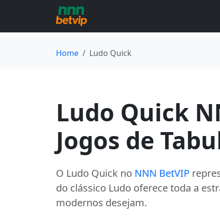
Home
Ludo Quick
Ludo Quick N
Jogos de Tabul
O Ludo Quick no
NNN BetVIP
repres
do clássico Ludo oferece toda a est
modernos desejam.